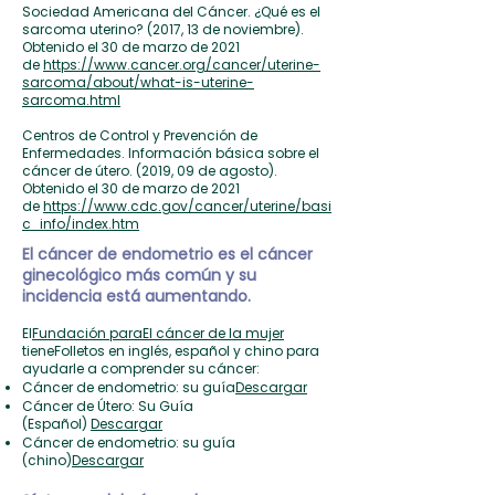
Sociedad Americana del Cáncer. ¿Qué es el
sarcoma uterino? (2017, 13 de noviembre).
Obtenido el 30 de marzo de 2021
de
https://www.cancer.org/cancer/uterine-
sarcoma/about/what-is-uterine-
sarcoma.html
Centros de Control y Prevención de
Enfermedades. Información básica sobre el
cáncer de útero. (2019, 09 de agosto).
Obtenido el 30 de marzo de 2021
de
https://www.cdc.gov/cancer/uterine/basi
c_info/index.htm
El cáncer de endometrio es el cáncer
ginecológico más común y su
incidencia está aumentando.
El
Fundación para
El cáncer de la mujer
tiene
Folletos en inglés, español y chino para
ayudarle a comprender su cáncer:
Cáncer de endometrio: su guía
Descargar
Cáncer de Útero: Su Guía
(Español)
Descargar
Cáncer de endometrio: su guía
(chino)
Descargar