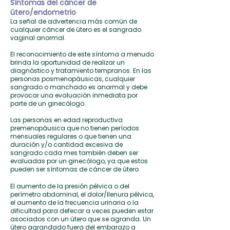
Síntomas del cáncer de
útero/endometrio
La señal de advertencia más común de
cualquier cáncer de útero es el sangrado
vaginal anormal.
El reconocimiento de este síntoma a menudo
brinda la oportunidad de realizar un
diagnóstico y tratamiento tempranos. En las
personas posmenopáusicas, cualquier
sangrado o manchado es anormal y debe
provocar una evaluación inmediata por
parte de un ginecólogo.
Las personas en edad reproductiva
premenopáusica que no tienen períodos
mensuales regulares o que tienen una
duración y/o cantidad excesiva de
sangrado cada mes también deben ser
evaluadas por un ginecólogo, ya que estos
pueden ser síntomas de cáncer de útero.
El aumento de la presión pélvica o del
perímetro abdominal, el dolor/llenura pélvica,
el aumento de la frecuencia urinaria o la
dificultad para defecar a veces pueden estar
asociados con
un útero que se agranda. Un
útero agrandado fuera del embarazo a