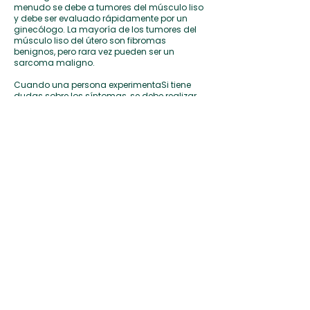
menudo se debe a tumores del músculo liso
y debe ser evaluado rápidamente por un
ginecólogo. La mayoría de los tumores del
músculo liso del útero son fibromas
benignos, pero rara vez pueden ser un
sarcoma maligno.
Cuando una persona experimenta
Si tiene
dudas sobre los síntomas, se debe realizar
un examen pélvico, incluido un examen
rectovaginal, y un examen físico general.
Cuando el examen físico es anormal y en la
mayoría de los casos de sangrado anormal
o sangrado posmenopáusico se obtendrá
una ecografía pélvica y/o una biopsia
endometrial.
La biopsia del endometrio se puede realizar
en el consultorio o mediante un
procedimiento de D&C (dilatación y legrado)
en el quirófano.
Si se sospecha o se diagnostica cáncer de
útero, es importante buscar atención primero
de un
oncólogo ginecológico
—médicos con
formación especializada en el tratamiento
de cánceres ginecológicos que pueden
gestionar su atención desde el diagnóstico