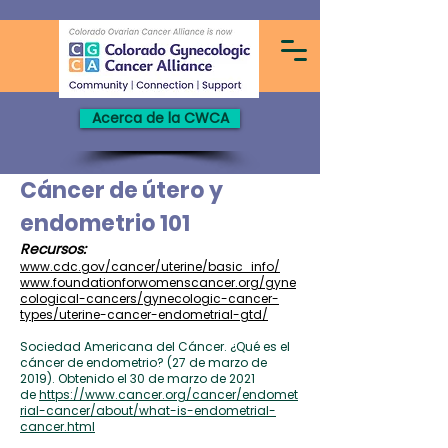
Acerca de la CWCA
Cáncer de útero y
endometrio 101
Recursos:
www.cdc.gov/cancer/uterine/basic_info/
www.foundationforwomenscancer.org/gyne
cological-cancers/gynecologic-cancer-
types/uteri
ne-cancer-endometrial-gtd/
Sociedad Americana del Cáncer. ¿Qué es el
cáncer de endometrio? (27 de marzo de
2019). Obtenido el 30 de marzo de 2021
de
https://www.cancer.org/cancer/endomet
rial-cancer/about/what-is-endometrial-
cancer.html